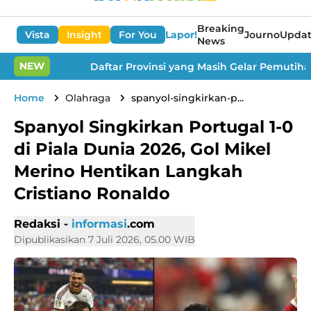
Breaking
Vista
Insight
For You
Lapor!
Journo
Updat
News
NEW
Daftar Provinsi yang Masih Gelar Pemutihan Pajak
Home
Olahraga
spanyol-singkirkan-p...
Spanyol Singkirkan Portugal 1-0
di Piala Dunia 2026, Gol Mikel
Merino Hentikan Langkah
Cristiano Ronaldo
Redaksi -
informasi
.com
Dipublikasikan 7 Juli 2026, 05.00 WIB