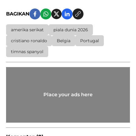
BAGIKAN
amerika serikat
piala dunia 2026
cristiano ronaldo
Belgia
Portugal
timnas spanyol
Place your ads here