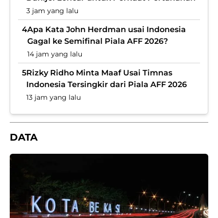
3 jam yang lalu
4
Apa Kata John Herdman usai Indonesia
Gagal ke Semifinal Piala AFF 2026?
14 jam yang lalu
5
Rizky Ridho Minta Maaf Usai Timnas
Indonesia Tersingkir dari Piala AFF 2026
13 jam yang lalu
DATA
B
T