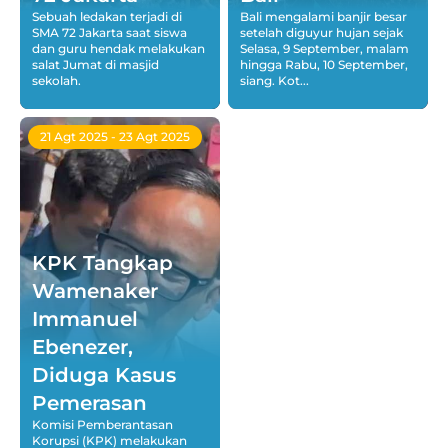
Sebuah ledakan terjadi di
Bali mengalami banjir besar
SMA 72 Jakarta saat siswa
setelah diguyur hujan sejak
dan guru hendak melakukan
Selasa, 9 September, malam
salat Jumat di masjid
hingga Rabu, 10 September,
sekolah.
siang. Kot...
21 Agt 2025
- 23 Agt 2025
KPK Tangkap
Wamenaker
Immanuel
Ebenezer,
Diduga Kasus
Pemerasan
Komisi Pemberantasan
Korupsi (KPK) melakukan