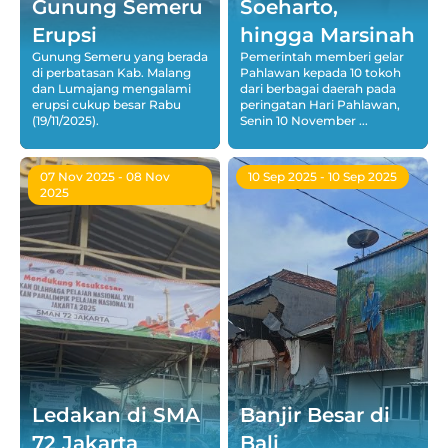
Gunung Semeru
Soeharto,
Erupsi
hingga Marsinah
Gunung Semeru yang berada
Pemerintah memberi gelar
di perbatasan Kab. Malang
Pahlawan kepada 10 tokoh
dan Lumajang mengalami
dari berbagai daerah pada
erupsi cukup besar Rabu
peringatan Hari Pahlawan,
(19/11/2025).
Senin 10 November ...
07 Nov 2025
- 08 Nov
10 Sep 2025
- 10 Sep 2025
2025
Ledakan di SMA
Banjir Besar di
72 Jakarta
Bali