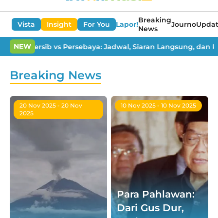
Breaking
Vista
Insight
For You
Lapor!
Journo
Updat
News
NEW
n 2026 Persib vs Persebaya: Jadwal, Siaran Langsung, dan Pred
Breaking News
20 Nov 2025
- 20 Nov
10 Nov 2025
- 10 Nov 2025
2025
Para Pahlawan:
Dari Gus Dur,