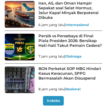
Iran, AS, dan Oman Hampir
Sepakat soal Selat Hormuz,
Jalur Kapal Minyak Berpotensi
Dibuka
|
6 jam yang lalu
Internasional
Persib vs Persebaya di Final
Piala Presiden 2026: Bersikap
Hati-hati Takut Pemain Cedera?
|
7 jam yang lalu
Olahraga
BGN Perketat SOP MBG Hindari
Kasus Keracunan, SPPG
Bermasalah Akan Disuspend
|
8 jam yang lalu
Nasional
Indeks