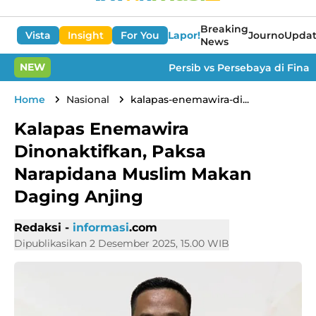
Breaking
Vista
Insight
For You
Lapor!
Journo
Updat
News
NEW
Persib vs Persebaya di Final Pial
Home
Nasional
kalapas-enemawira-di...
Kalapas Enemawira
Dinonaktifkan, Paksa
Narapidana Muslim Makan
Daging Anjing
Redaksi -
informasi
.com
Dipublikasikan 2 Desember 2025, 15.00 WIB