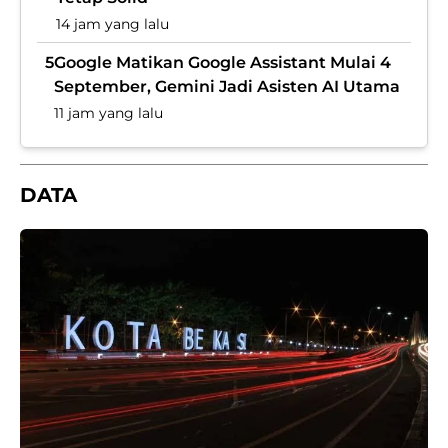
14 jam yang lalu
5
Google Matikan Google Assistant Mulai 4
September, Gemini Jadi Asisten AI Utama
11 jam yang lalu
DATA
B
T