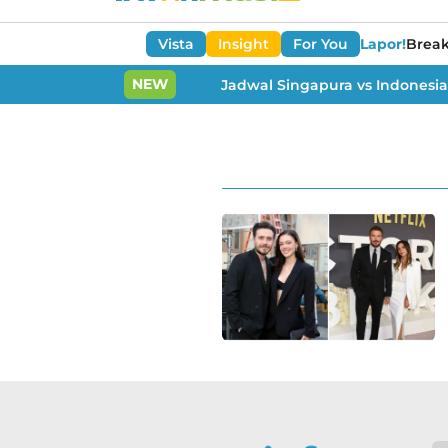
Vista
Insight
For You
Lapor!
Brea
NEW
Jadwal Singapura vs Indonesia Pi
Info berita terkini dari tag