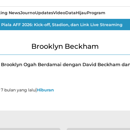
king News
Journo
Updates
Video
Data
Hijau
Program
ala AFF 2026: Kick-off, Stadion, dan Link Live Streaming
Brooklyn Beckham
Brooklyn Ogah Berdamai dengan David Beckham dan 
|
7 bulan yang lalu
Hiburan