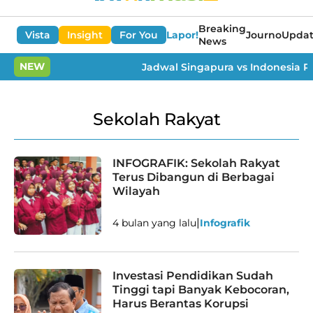
Breaking
Vista
Insight
For You
Lapor!
Journo
Updat
News
NEW
Jadwal Singapura vs Indonesia Pial
Info berita terkini dari tag
Sekolah Rakyat
INFOGRAFIK: Sekolah Rakyat
Terus Dibangun di Berbagai
Wilayah
|
4 bulan yang lalu
Infografik
Investasi Pendidikan Sudah
Tinggi tapi Banyak Kebocoran,
Harus Berantas Korupsi