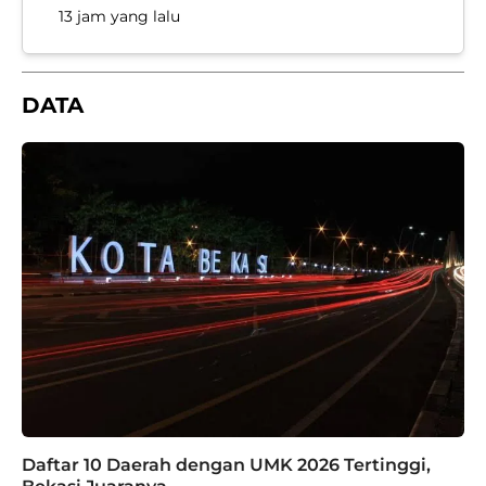
13 jam yang lalu
DATA
B
T
Daftar 10 Daerah dengan UMK 2026 Tertinggi,