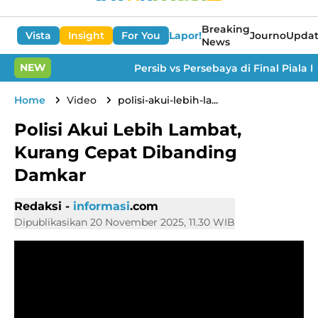
Breaking
Vista
Insight
For You
Lapor!
Journo
Updat
News
NEW
Persib vs Persebaya di Final Piala Pre
Home
Video
polisi-akui-lebih-la...
Polisi Akui Lebih Lambat,
Kurang Cepat Dibanding
Damkar
Redaksi -
informasi
.com
Dipublikasikan 20 November 2025, 11.30 WIB